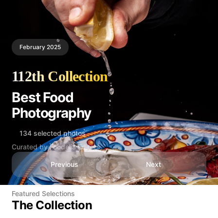
February 2025
112th Collection
Best Food
Photography
134 selected photos
Curated by Foodelia Editors
Previous
Next
Featured Selections
The Collection