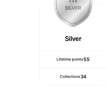
de alimentos, incluindo:
Fotografia de alimentos para restauran
Fotografia de alimentos para revistas e
Fotografia de alimentos para sites e b
Fotografia de alimentos para campanha
Fotografia de alimentos para eventos 
Silver
O Benhur Photo Studio também oferec
palestras sobre fotografia de aliment
maneira de aprender sobre os fundame
como criar imagens de alimentos atrae
55
Lifetime points
Se você está procurando um fotógrafo 
experiente, o Benhur Photo Studio é a
34
Collections
https://www.benhur.com.br