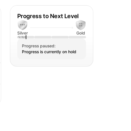
Progress to Next Level
tes e chefs
 livros de receitas
logs
Silver
Gold
s publicitárias
especiais
Progress paused:
e uma variedade de workshops e
Progress is currently on hold
os. Esses workshops são uma ótima
ntos da fotografia de alimentos e
ntes e saborosas.
de alimentos profissional e
 escolha certa para você.