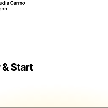
udia Carmo
bon
& Start