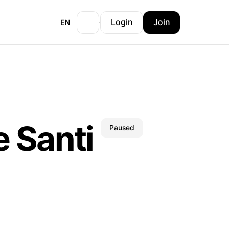
Login
Join
EN
 Santi
Paused