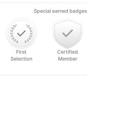
Special earned badges
First
Certified
Selection
Member
 fotografia especializado em
comandado por Benhur Santi, um
riência na área. Benhur é um
periente, e seu trabalho é
ente.
pla gama de serviços de fotografia