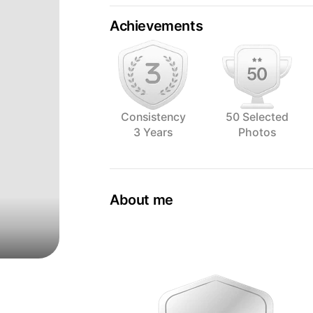
Achievements
Consistency
50 Selected
3 Years
Photos
About me
O Benhur Photo Studio é um estúdio de
fotografia de alimentos. O estúdio é 
fotógrafo com mais de 21 anos de expe
profissional altamente qualificado e ex
reconhecido nacional e internacionalm
O Benhur Photo Studio oferece uma am