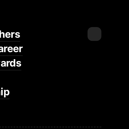
hers
areer
ards
ip