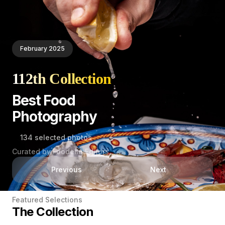
February 2025
112th Collection
Best Food
Photography
134 selected photos
Curated by Foodelia Editors
Previous
Next
Featured Selections
The Collection